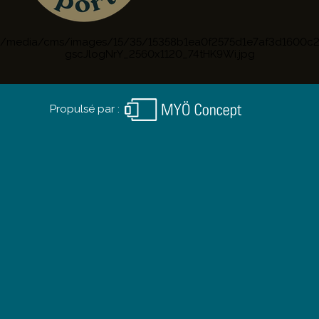
/media/cms/images/15/35/15358b1ea0f2575d1e7af3d1600
gscJlogNrY_2560x1120_74tHK9Wi.jpg
Propulsé par :